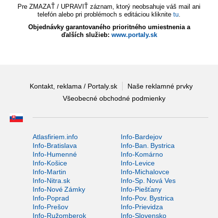
Pre ZMAZAŤ / UPRAVIŤ záznam, ktorý neobsahuje váš mail ani
telefón alebo pri problémoch s editáciou kliknite
tu
.
Objednávky garantovaného prioritného umiestnenia a
ďalších služieb:
www.portaly.sk
Kontakt, reklama / Portaly.sk
Naše reklamné prvky
Všeobecné obchodné podmienky
Atlasfiriem.info
Info-Bardejov
Info-Bratislava
Info-Ban. Bystrica
Info-Humenné
Info-Komárno
Info-Košice
Info-Levice
Info-Martin
Info-Michalovce
Info-Nitra.sk
Info-Sp. Nová Ves
Info-Nové Zámky
Info-Piešťany
Info-Poprad
Info-Pov. Bystrica
Info-Prešov
Info-Prievidza
Info-Ružomberok
Info-Slovensko