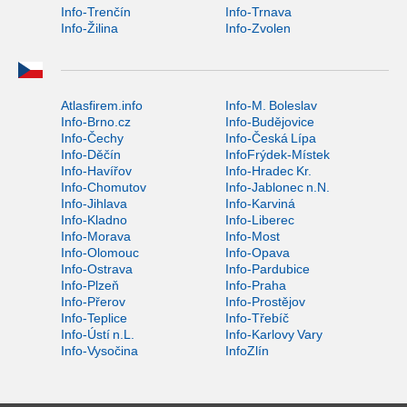
Info-Trenčín
Info-Trnava
Info-Žilina
Info-Zvolen
Atlasfirem.info
Info-M. Boleslav
Info-Brno.cz
Info-Budějovice
Info-Čechy
Info-Česká Lípa
Info-Děčín
InfoFrýdek-Místek
Info-Havířov
Info-Hradec Kr.
Info-Chomutov
Info-Jablonec n.N.
Info-Jihlava
Info-Karviná
Info-Kladno
Info-Liberec
Info-Morava
Info-Most
Info-Olomouc
Info-Opava
Info-Ostrava
Info-Pardubice
Info-Plzeň
Info-Praha
Info-Přerov
Info-Prostějov
Info-Teplice
Info-Třebíč
Info-Ústí n.L.
Info-Karlovy Vary
Info-Vysočina
InfoZlín