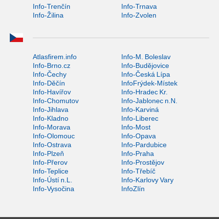
Info-Trenčín
Info-Trnava
Info-Žilina
Info-Zvolen
Atlasfirem.info
Info-M. Boleslav
Info-Brno.cz
Info-Budějovice
Info-Čechy
Info-Česká Lípa
Info-Děčín
InfoFrýdek-Místek
Info-Havířov
Info-Hradec Kr.
Info-Chomutov
Info-Jablonec n.N.
Info-Jihlava
Info-Karviná
Info-Kladno
Info-Liberec
Info-Morava
Info-Most
Info-Olomouc
Info-Opava
Info-Ostrava
Info-Pardubice
Info-Plzeň
Info-Praha
Info-Přerov
Info-Prostějov
Info-Teplice
Info-Třebíč
Info-Ústí n.L.
Info-Karlovy Vary
Info-Vysočina
InfoZlín