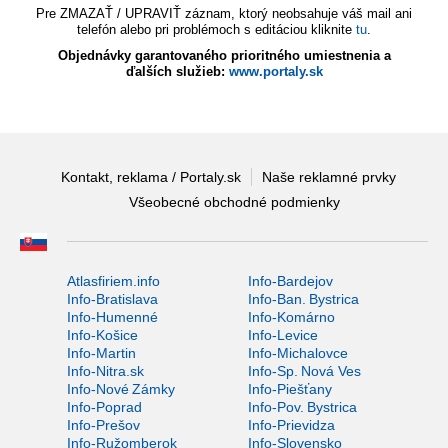
Pre ZMAZAŤ / UPRAVIŤ záznam, ktorý neobsahuje váš mail ani
telefón alebo pri problémoch s editáciou kliknite
tu
.
Objednávky garantovaného prioritného umiestnenia a
ďalších služieb:
www.portaly.sk
Kontakt, reklama / Portaly.sk
Naše reklamné prvky
Všeobecné obchodné podmienky
Atlasfiriem.info
Info-Bardejov
Info-Bratislava
Info-Ban. Bystrica
Info-Humenné
Info-Komárno
Info-Košice
Info-Levice
Info-Martin
Info-Michalovce
Info-Nitra.sk
Info-Sp. Nová Ves
Info-Nové Zámky
Info-Piešťany
Info-Poprad
Info-Pov. Bystrica
Info-Prešov
Info-Prievidza
Info-Ružomberok
Info-Slovensko