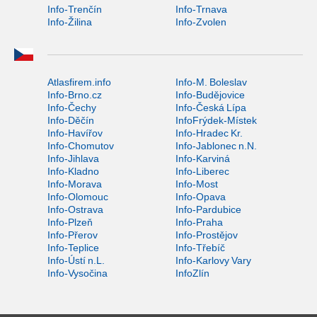
Info-Trenčín
Info-Trnava
Info-Žilina
Info-Zvolen
Atlasfirem.info
Info-M. Boleslav
Info-Brno.cz
Info-Budějovice
Info-Čechy
Info-Česká Lípa
Info-Děčín
InfoFrýdek-Místek
Info-Havířov
Info-Hradec Kr.
Info-Chomutov
Info-Jablonec n.N.
Info-Jihlava
Info-Karviná
Info-Kladno
Info-Liberec
Info-Morava
Info-Most
Info-Olomouc
Info-Opava
Info-Ostrava
Info-Pardubice
Info-Plzeň
Info-Praha
Info-Přerov
Info-Prostějov
Info-Teplice
Info-Třebíč
Info-Ústí n.L.
Info-Karlovy Vary
Info-Vysočina
InfoZlín