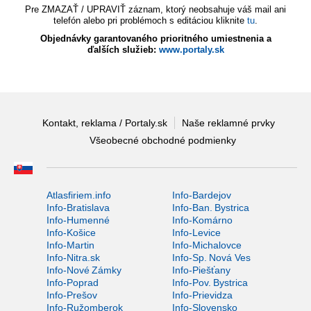
Pre ZMAZAŤ / UPRAVIŤ záznam, ktorý neobsahuje váš mail ani
telefón alebo pri problémoch s editáciou kliknite
tu
.
Objednávky garantovaného prioritného umiestnenia a
ďalších služieb:
www.portaly.sk
Kontakt, reklama / Portaly.sk
Naše reklamné prvky
Všeobecné obchodné podmienky
Atlasfiriem.info
Info-Bardejov
Info-Bratislava
Info-Ban. Bystrica
Info-Humenné
Info-Komárno
Info-Košice
Info-Levice
Info-Martin
Info-Michalovce
Info-Nitra.sk
Info-Sp. Nová Ves
Info-Nové Zámky
Info-Piešťany
Info-Poprad
Info-Pov. Bystrica
Info-Prešov
Info-Prievidza
Info-Ružomberok
Info-Slovensko