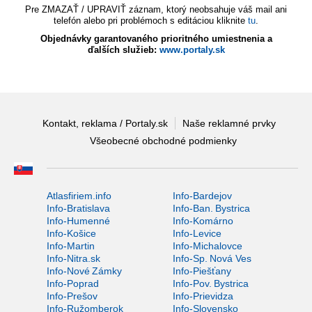
Pre ZMAZAŤ / UPRAVIŤ záznam, ktorý neobsahuje váš mail ani
telefón alebo pri problémoch s editáciou kliknite
tu
.
Objednávky garantovaného prioritného umiestnenia a
ďalších služieb:
www.portaly.sk
Kontakt, reklama / Portaly.sk
Naše reklamné prvky
Všeobecné obchodné podmienky
Atlasfiriem.info
Info-Bardejov
Info-Bratislava
Info-Ban. Bystrica
Info-Humenné
Info-Komárno
Info-Košice
Info-Levice
Info-Martin
Info-Michalovce
Info-Nitra.sk
Info-Sp. Nová Ves
Info-Nové Zámky
Info-Piešťany
Info-Poprad
Info-Pov. Bystrica
Info-Prešov
Info-Prievidza
Info-Ružomberok
Info-Slovensko