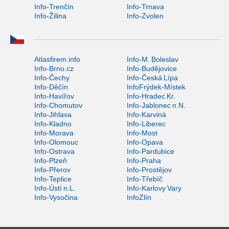
Info-Trenčín
Info-Trnava
Info-Žilina
Info-Zvolen
Atlasfirem.info
Info-M. Boleslav
Info-Brno.cz
Info-Budějovice
Info-Čechy
Info-Česká Lípa
Info-Děčín
InfoFrýdek-Místek
Info-Havířov
Info-Hradec Kr.
Info-Chomutov
Info-Jablonec n.N.
Info-Jihlava
Info-Karviná
Info-Kladno
Info-Liberec
Info-Morava
Info-Most
Info-Olomouc
Info-Opava
Info-Ostrava
Info-Pardubice
Info-Plzeň
Info-Praha
Info-Přerov
Info-Prostějov
Info-Teplice
Info-Třebíč
Info-Ústí n.L.
Info-Karlovy Vary
Info-Vysočina
InfoZlín