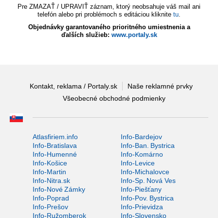
Pre ZMAZAŤ / UPRAVIŤ záznam, ktorý neobsahuje váš mail ani
telefón alebo pri problémoch s editáciou kliknite
tu
.
Objednávky garantovaného prioritného umiestnenia a
ďalších služieb:
www.portaly.sk
Kontakt, reklama / Portaly.sk
Naše reklamné prvky
Všeobecné obchodné podmienky
Atlasfiriem.info
Info-Bardejov
Info-Bratislava
Info-Ban. Bystrica
Info-Humenné
Info-Komárno
Info-Košice
Info-Levice
Info-Martin
Info-Michalovce
Info-Nitra.sk
Info-Sp. Nová Ves
Info-Nové Zámky
Info-Piešťany
Info-Poprad
Info-Pov. Bystrica
Info-Prešov
Info-Prievidza
Info-Ružomberok
Info-Slovensko