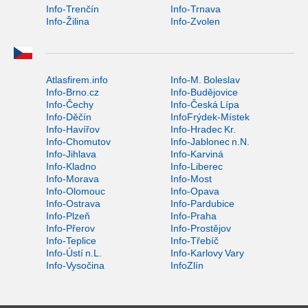
Info-Trenčín
Info-Trnava
Info-Žilina
Info-Zvolen
Atlasfirem.info
Info-M. Boleslav
Info-Brno.cz
Info-Budějovice
Info-Čechy
Info-Česká Lípa
Info-Děčín
InfoFrýdek-Místek
Info-Havířov
Info-Hradec Kr.
Info-Chomutov
Info-Jablonec n.N.
Info-Jihlava
Info-Karviná
Info-Kladno
Info-Liberec
Info-Morava
Info-Most
Info-Olomouc
Info-Opava
Info-Ostrava
Info-Pardubice
Info-Plzeň
Info-Praha
Info-Přerov
Info-Prostějov
Info-Teplice
Info-Třebíč
Info-Ústí n.L.
Info-Karlovy Vary
Info-Vysočina
InfoZlín