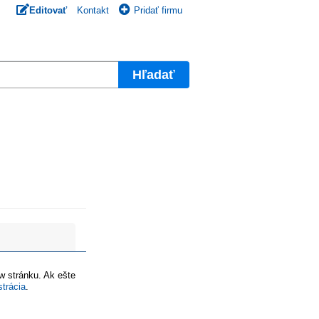
Editovať
Kontakt
Pridať firmu
Hľadať
ww stránku. Ak ešte
strácia
.