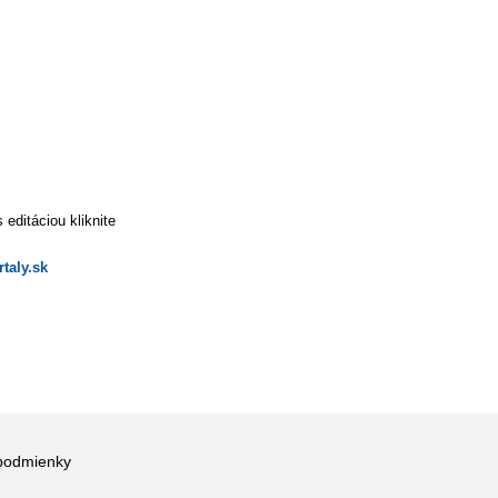
editáciou kliknite
taly.sk
podmienky