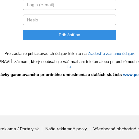
Pre zaslanie prihlasovacích údajov kliknite na
Žiadosť o zaslanie údajov.
VIŤ záznam, ktorý neobsahuje váš mail ani telefón alebo pri problémoch s 
tu
.
ávky garantovaného prioritného umiestnenia a ďalších služieb:
www.por
 reklama / Portaly.sk
Naše reklamné prvky
Všeobecné obchodné 