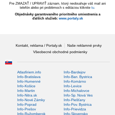
Pre ZMAZAŤ / UPRAVIŤ záznam, ktorý neobsahuje váš mail ani
telefón alebo pri problémoch s editáciou kliknite
tu
.
Objednávky garantovaného prioritného umiestnenia a
ďalších služieb:
www.portaly.sk
Kontakt, reklama / Portaly.sk
Naše reklamné prvky
Všeobecné obchodné podmienky
Atlasfiriem.info
Info-Bardejov
Info-Bratislava
Info-Ban. Bystrica
Info-Humenné
Info-Komárno
Info-Košice
Info-Levice
Info-Martin
Info-Michalovce
Info-Nitra.sk
Info-Sp. Nová Ves
Info-Nové Zámky
Info-Piešťany
Info-Poprad
Info-Pov. Bystrica
Info-Prešov
Info-Prievidza
Info-Ružomberok
Info-Slovensko