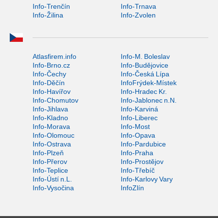
Info-Trenčín
Info-Trnava
Info-Žilina
Info-Zvolen
Atlasfirem.info
Info-M. Boleslav
Info-Brno.cz
Info-Budějovice
Info-Čechy
Info-Česká Lípa
Info-Děčín
InfoFrýdek-Místek
Info-Havířov
Info-Hradec Kr.
Info-Chomutov
Info-Jablonec n.N.
Info-Jihlava
Info-Karviná
Info-Kladno
Info-Liberec
Info-Morava
Info-Most
Info-Olomouc
Info-Opava
Info-Ostrava
Info-Pardubice
Info-Plzeň
Info-Praha
Info-Přerov
Info-Prostějov
Info-Teplice
Info-Třebíč
Info-Ústí n.L.
Info-Karlovy Vary
Info-Vysočina
InfoZlín