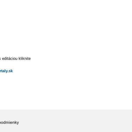
editáciou kliknite
taly.sk
podmienky