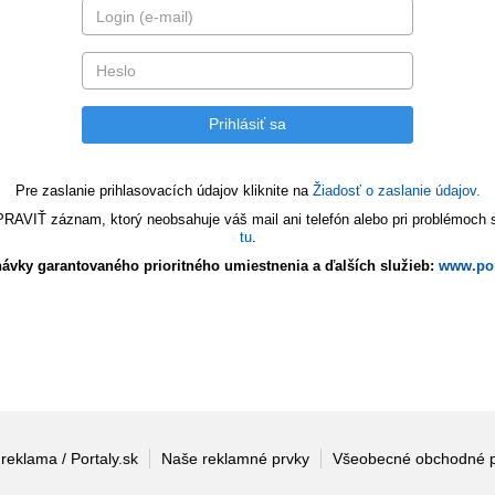
Pre zaslanie prihlasovacích údajov kliknite na
Žiadosť o zaslanie údajov.
VIŤ záznam, ktorý neobsahuje váš mail ani telefón alebo pri problémoch s 
tu
.
ávky garantovaného prioritného umiestnenia a ďalších služieb:
www.por
 reklama / Portaly.sk
Naše reklamné prvky
Všeobecné obchodné 