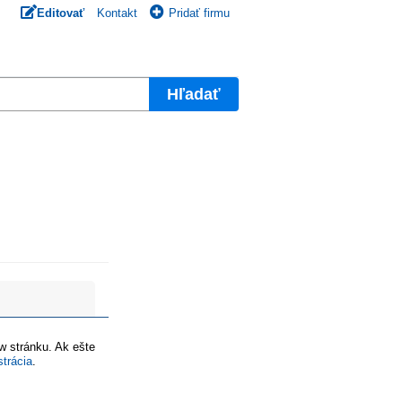
Editovať
Kontakt
Pridať firmu
Hľadať
ww stránku. Ak ešte
strácia
.