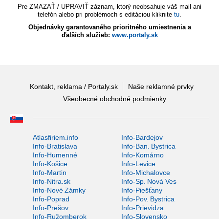
Pre ZMAZAŤ / UPRAVIŤ záznam, ktorý neobsahuje váš mail ani
telefón alebo pri problémoch s editáciou kliknite
tu
.
Objednávky garantovaného prioritného umiestnenia a
ďalších služieb:
www.portaly.sk
Kontakt, reklama / Portaly.sk
Naše reklamné prvky
Všeobecné obchodné podmienky
Atlasfiriem.info
Info-Bardejov
Info-Bratislava
Info-Ban. Bystrica
Info-Humenné
Info-Komárno
Info-Košice
Info-Levice
Info-Martin
Info-Michalovce
Info-Nitra.sk
Info-Sp. Nová Ves
Info-Nové Zámky
Info-Piešťany
Info-Poprad
Info-Pov. Bystrica
Info-Prešov
Info-Prievidza
Info-Ružomberok
Info-Slovensko