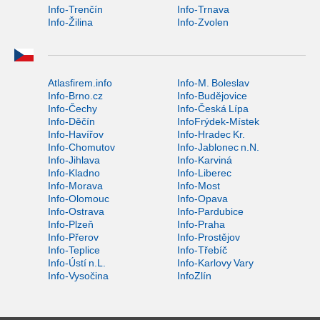
Info-Trenčín
Info-Trnava
Info-Žilina
Info-Zvolen
Atlasfirem.info
Info-M. Boleslav
Info-Brno.cz
Info-Budějovice
Info-Čechy
Info-Česká Lípa
Info-Děčín
InfoFrýdek-Místek
Info-Havířov
Info-Hradec Kr.
Info-Chomutov
Info-Jablonec n.N.
Info-Jihlava
Info-Karviná
Info-Kladno
Info-Liberec
Info-Morava
Info-Most
Info-Olomouc
Info-Opava
Info-Ostrava
Info-Pardubice
Info-Plzeň
Info-Praha
Info-Přerov
Info-Prostějov
Info-Teplice
Info-Třebíč
Info-Ústí n.L.
Info-Karlovy Vary
Info-Vysočina
InfoZlín