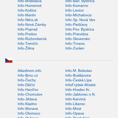
Info-Bratislava
Info-Ban. Bystrica
Info-Humenné
Info-Komárno
Info-Košice
Info-Levice
Info-Martin
Info-Michalovce
Info-Nitra.sk
Info-Sp. Nová Ves
Info-Nové Zámky
Info-Piešťany
Info-Poprad
Info-Pov. Bystrica
Info-Prešov
Info-Prievidza
Info-Ružomberok
Info-Slovensko
Info-Trenčín
Info-Trnava
Info-Žilina
Info-Zvolen
Atlasfirem.info
Info-M. Boleslav
Info-Brno.cz
Info-Budějovice
Info-Čechy
Info-Česká Lípa
Info-Děčín
InfoFrýdek-Místek
Info-Havířov
Info-Hradec Kr.
Info-Chomutov
Info-Jablonec n.N.
Info-Jihlava
Info-Karviná
Info-Kladno
Info-Liberec
Info-Morava
Info-Most
Info-Olomouc
Info-Opava