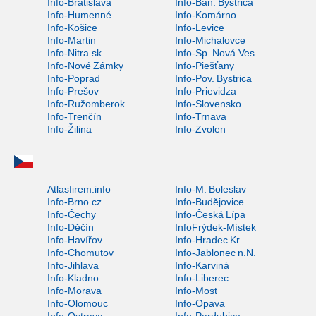
Info-Bratislava
Info-Ban. Bystrica
Info-Humenné
Info-Komárno
Info-Košice
Info-Levice
Info-Martin
Info-Michalovce
Info-Nitra.sk
Info-Sp. Nová Ves
Info-Nové Zámky
Info-Piešťany
Info-Poprad
Info-Pov. Bystrica
Info-Prešov
Info-Prievidza
Info-Ružomberok
Info-Slovensko
Info-Trenčín
Info-Trnava
Info-Žilina
Info-Zvolen
Atlasfirem.info
Info-M. Boleslav
Info-Brno.cz
Info-Budějovice
Info-Čechy
Info-Česká Lípa
Info-Děčín
InfoFrýdek-Místek
Info-Havířov
Info-Hradec Kr.
Info-Chomutov
Info-Jablonec n.N.
Info-Jihlava
Info-Karviná
Info-Kladno
Info-Liberec
Info-Morava
Info-Most
Info-Olomouc
Info-Opava