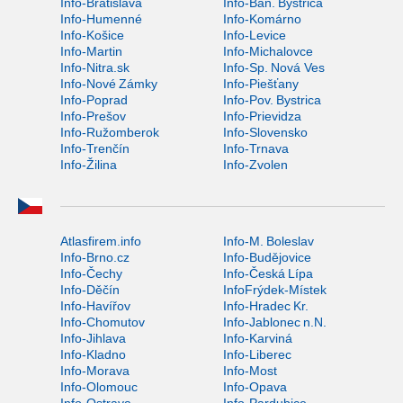
Info-Bratislava
Info-Ban. Bystrica
Info-Humenné
Info-Komárno
Info-Košice
Info-Levice
Info-Martin
Info-Michalovce
Info-Nitra.sk
Info-Sp. Nová Ves
Info-Nové Zámky
Info-Piešťany
Info-Poprad
Info-Pov. Bystrica
Info-Prešov
Info-Prievidza
Info-Ružomberok
Info-Slovensko
Info-Trenčín
Info-Trnava
Info-Žilina
Info-Zvolen
Atlasfirem.info
Info-M. Boleslav
Info-Brno.cz
Info-Budějovice
Info-Čechy
Info-Česká Lípa
Info-Děčín
InfoFrýdek-Místek
Info-Havířov
Info-Hradec Kr.
Info-Chomutov
Info-Jablonec n.N.
Info-Jihlava
Info-Karviná
Info-Kladno
Info-Liberec
Info-Morava
Info-Most
Info-Olomouc
Info-Opava